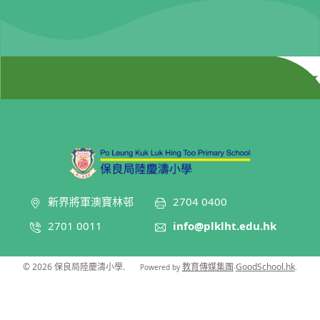
新界將軍澳寶林邨
2704 0400
2701 0011
info@plklht.edu.hk
© 2026
保良局陸慶濤小學
.
教育傳媒集團
GoodSchool.hk
Powered by
‧
.