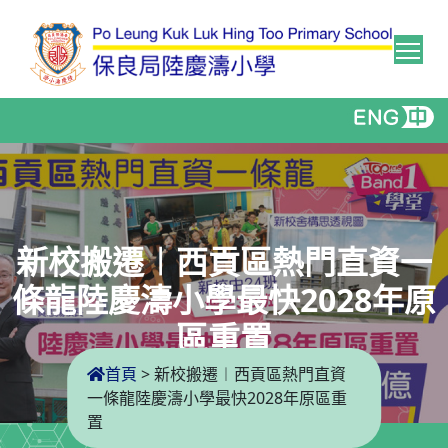
Tog
新校搬遷︱西貢區熱門直資一
條龍陸慶濤小學最快2028年原
區重置
首頁
>
新校搬遷︱西貢區熱門直資
一條龍陸慶濤小學最快2028年原區重
置