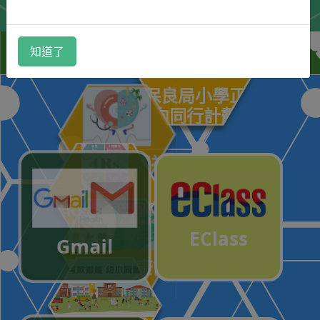
保良局羅氏基
金
知道了
中學
保良局小學正
向同行計劃
校園 ‧ 好精神
4Rs精神健康
約章
EClass
Gmail
全校園健康計
劃