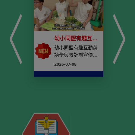
第六
幼小同盟有趣互動
國歷
英語學與教計劃宣
六屆
幼小同盟有趣互動英
賽
傳片
史文
語學與教計劃宣傳片
Po Leung Kuk Kinde
2026-07-08