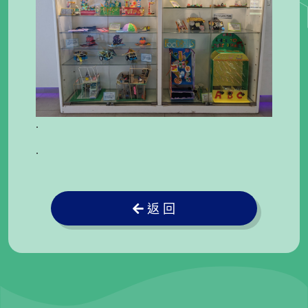
.
.
返 回