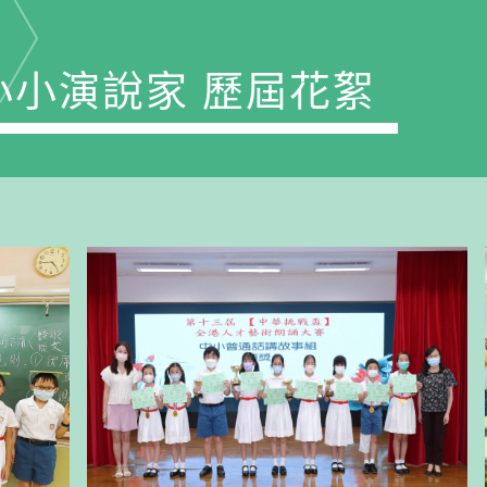
小小演說家 歷屆花絮