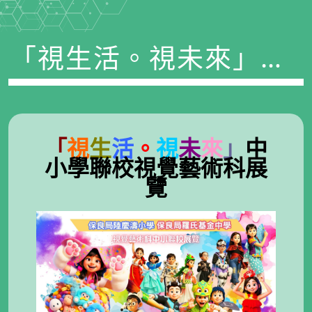
「視生活。視未來」中
小學聯校視覺藝術科展
覽
「
視
生
活
。
視
未
來
」
中
小學聯校視覺藝術科展
覽