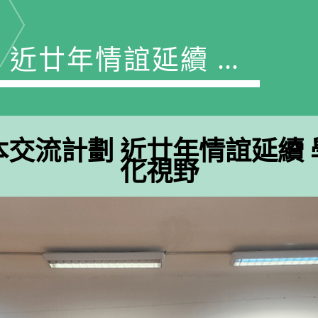
 近廿年情誼延續 學
萬里行拓寬文化視野
交流計劃 近廿年情誼延續
化視野