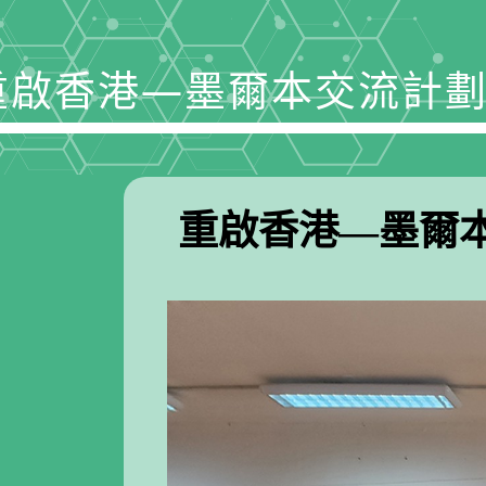
重啟香港—墨爾本交流計劃
生
重啟香港—墨爾本