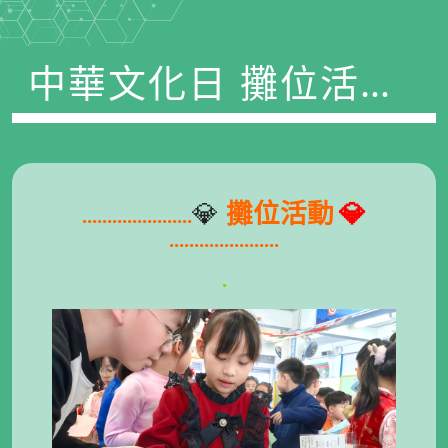
中華文化日 攤位活動
(25-26)
💎
攤位活動
💎
......................
......................
.