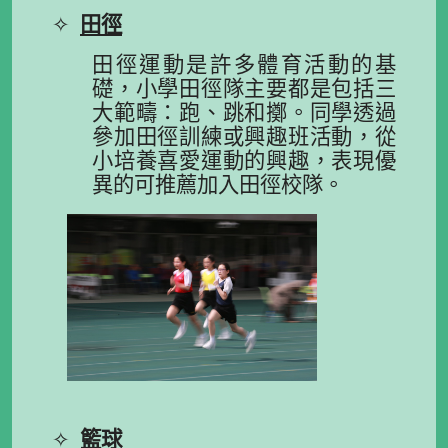
✧
田徑
田徑運動是許多體育活動的基
礎，小學田徑隊主要都是包括三
大範疇：跑、跳和擲。同學透過
參加田徑訓練或興趣班活動，從
小培養喜愛運動
的興趣，表現優
異的可推薦加入田徑校隊。
✧
籃球