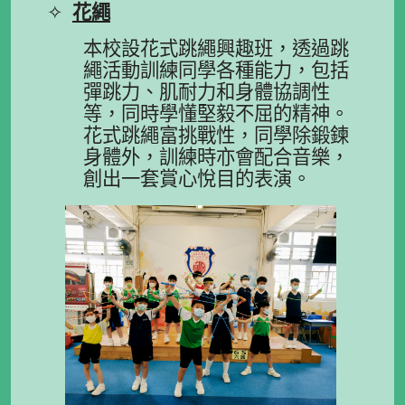
✧
花繩
本校設花式跳繩興趣班，透過跳
繩活動訓練同學各種能力，包括
彈跳力、肌耐力和身體協調性
等，同時學懂堅毅不屈的精神。
花式跳繩富挑戰性，同學除鍛鍊
身體外，訓練時亦會配合音樂，
創出一套賞心悅目的表演。