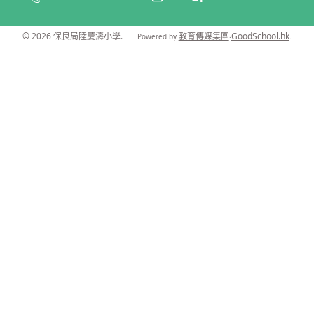
© 2026
保良局陸慶濤小學
.
教育傳媒集團
GoodSchool.hk
Powered by
‧
.