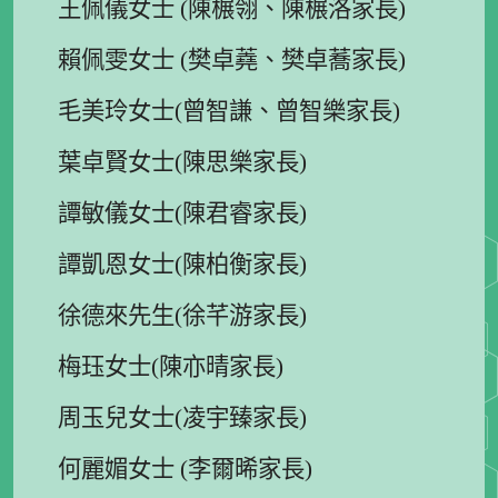
王佩儀女士 (陳榐翎、陳榐洛家長)
賴佩雯女士 (樊卓蕘、樊卓蕎家長)
毛美玲女士(曾智謙、曾智樂家長)
葉卓賢女士(陳思樂家長)
譚敏儀女士(陳君睿家長)
譚凱恩女士(陳柏衡家長)
徐德來先生(徐芊游家長)
梅珏女士(陳亦晴家長)
周玉兒女士(凌宇臻家長)
何麗媚女士 (李爾晞家長)