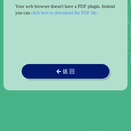
Your web browser doesn't have a PDF plugin. Instead
you can
click here to download the PDF file.
返 回