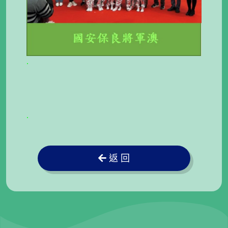
.
.
返 回