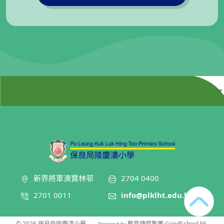
新界將軍澳寶林邨
2704 0400
2701 0011
info@plklht.edu.hk
© 2026
保良局陸慶濤小學
.
教育傳媒集團
GoodSchool.hk
Powered by
‧
.