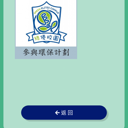
.
.
.
返 回