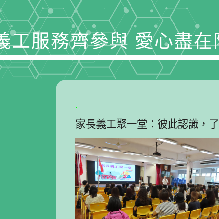
工服務齊參與 愛心盡在陸慶濤 - 家長義工服
.
家長義工聚一堂：彼此認識，了