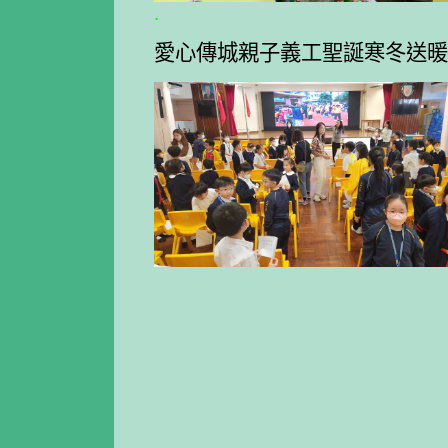
.
愛心傳城親子義工聖誕寒冬送暖