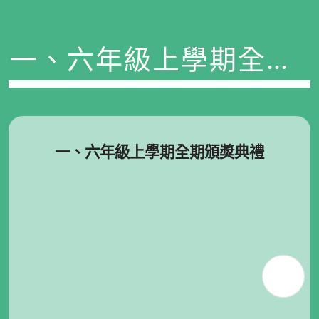
一、六年級上學期全期
頒獎典禮
一、六年級
上學期全期頒獎典禮