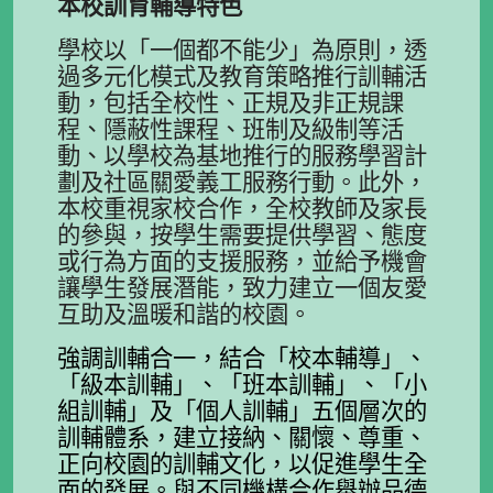
本校訓育輔導特色
學校以「一個都不能少」為原則，透
過多元化模式及教育策略推行訓輔活
動，包括全校性、正規及非正規課
程、隱蔽性課程、班制及級制等活
動、以學校為基地推行的服務學習計
劃及社區關愛義工服務行動。此外，
本校重視家校合作，全校教師及家長
的參與，按學生需要提供學習、態度
或行為方面的支援服務，並給予機會
讓學生發展潛能，致力建立一個友愛
互助及溫暖和諧的校園。
強調訓輔合一，結合「校本輔導」、
「級本訓輔」、「班本訓輔」、「小
組訓輔」及「個人訓輔」五個層次的
訓輔體系，建立接納、關懷、尊重、
正向校園的訓輔文化，以促進學生全
面的發展。與不同機構合作舉辦品德