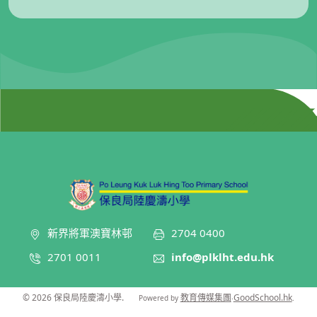
新界將軍澳寶林邨
2704 0400
2701 0011
info@plklht.edu.hk
© 2026
保良局陸慶濤小學
.
教育傳媒集團
GoodSchool.hk
Powered by
‧
.