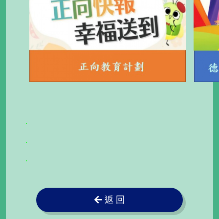
.
.
.
返 回