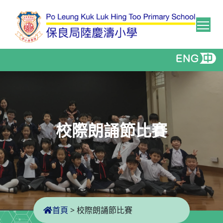
Tog
校際朗誦節比賽
首頁
>
校際朗誦節比賽