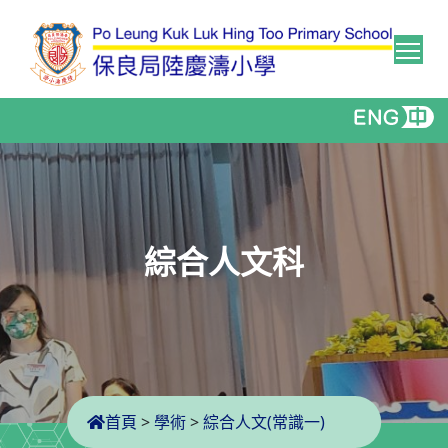
Tog
綜合人文科
首頁
>
學術
>
綜合人文(常識一)