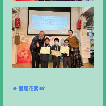
.
.
🍀 歷屆花絮 📸