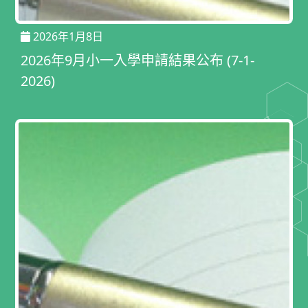
2026年1月8日
2026年9月小一入學申請結果公布 (7-1-
2026)