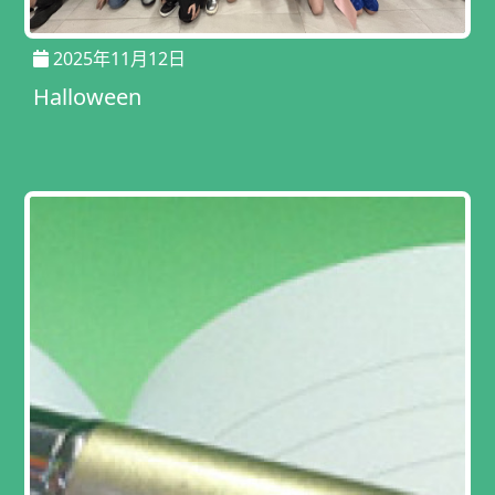
2025年11月12日
Halloween