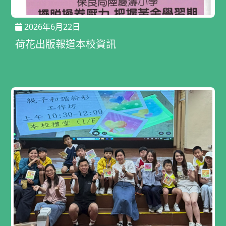
2026年6月22日
荷花出版報道本校資訊