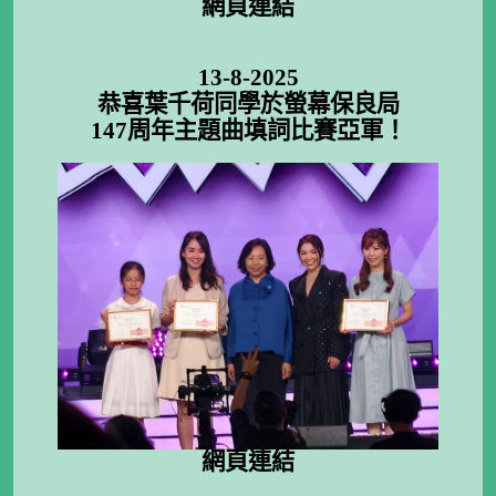
網頁連結
13-8-2025
恭喜葉千荷同學於螢幕保良局
147周年主題曲填詞比賽亞軍！
網頁連結