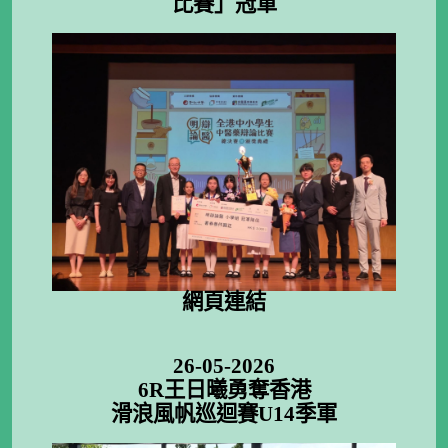
比賽」冠軍
網頁連結
26-05-2026
6R王日曦勇奪香港
滑浪風帆巡迴賽U14季軍