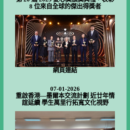
8 位來自全球的傑出得獎者
網頁連結
07-01-2026
重啟香港—墨爾本交流計劃 近廿年情
誼延續 學生萬里行拓寬文化視野